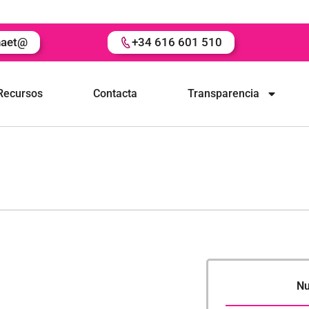
naet@
+34 616 601 510
Recursos
Contacta
Transparencia
Nu