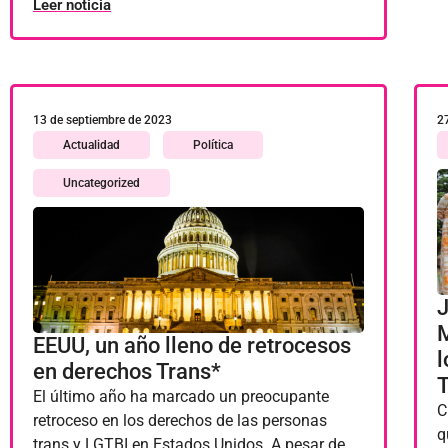
Leer noticia
13 de septiembre de 2023
2
Actualidad
Política
Uncategorized
J
M
EEUU, un año lleno de retrocesos
l
en derechos Trans*
T
El último año ha marcado un preocupante
C
retroceso en los derechos de las personas
q
trans y LGTBI en Estados Unidos. A pesar de