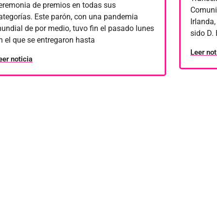
eremonia de premios en todas sus
Comuni
ategorías. Este parón, con una pandemia
Irlanda
undial de por medio, tuvo fin el pasado lunes
sido D.
n el que se entregaron hasta
Leer not
eer noticia