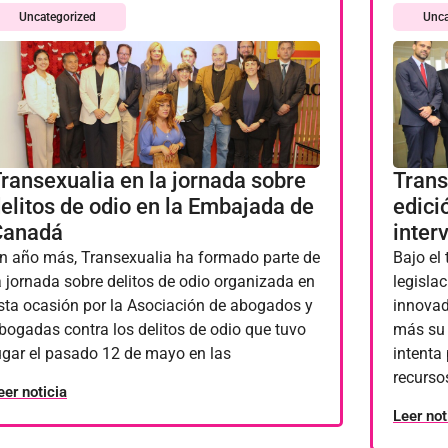
Uncategorized
Unca
ransexualia en la jornada sobre
Trans
elitos de odio en la Embajada de
edici
Canadá
inter
n año más, Transexualia ha formado parte de
Bajo el 
a jornada sobre delitos de odio organizada en
legislac
sta ocasión por la Asociación de abogados y
innovad
bogadas contra los delitos de odio que tuvo
más su 
ugar el pasado 12 de mayo en las
intenta 
recursos
eer noticia
Leer not