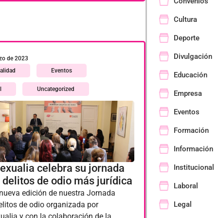
Convenios
Cultura
Deporte
Divulgación
zo de 2023
alidad
Eventos
Educación
l
Uncategorized
Empresa
Eventos
Formación
Información
exualia celebra su jornada
Institucional
 delitos de odio más jurídica
Laboral
nueva edición de nuestra Jornada
Legal
elitos de odio organizada por
ualia y con la colaboración de la