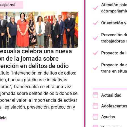
Atención psic
tegorized
acompañamie
Orientación y
Prevención d
trabajadoras
exualia celebra una nueva
Proyecto de I
ón de la jornada sobre
vención en delitos de odio
Proyecto de 
trans en situ
título “Intervención en delitos de odios:
ión, buenas prácticas e iniciativas
oras”, Transexualia celebra una vez
jornada sobre delitos de odio donde se
Actualidad
poner el valor la importancia de activar
Adolescente
, legislación, prevención, protección y
Ayudas
icia