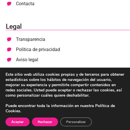
Contacta
Legal
Transparencia
Política de privacidad
Aviso legal
Cookies
Este sitio web utiliza cookies propias y de terceros para obtener
estadísticas sobre los hábitos de navegación del usuario,
mejorar su experiencia y permitirle compartir contenidos en
Colabora
redes sociales. Usted puede aceptar o rechazar las cookies, así
como personalizar cuáles quiere deshabilitar.
Haz un donativo
Puede encontrar toda la información en nuestra Política de
Cookies.
Diseñado y desarrollado por Web Site Story 💕
Aceptar
Rechazar
Personalizar