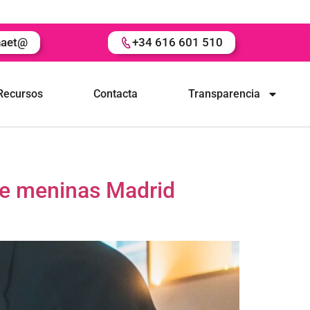
naet@
+34 616 601 510
Recursos
Contacta
Transparencia
de meninas Madrid