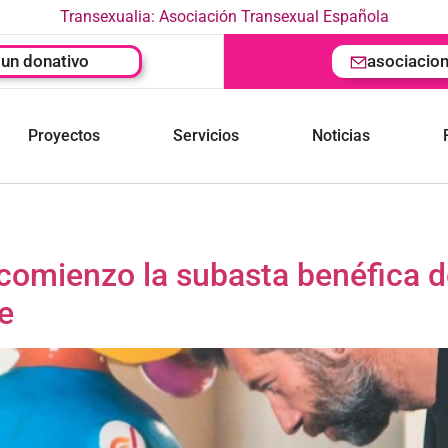
Transexualia: Asociación Transexual Española
un donativo
asociacio
Proyectos
Servicios
Noticias
 comienzo la subasta benéfica 
e