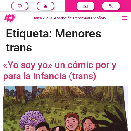
Transexualia: Asociación Transexual Española
Etiqueta:
Menores
trans
«Yo soy yo» un cómic por y
para la infancia (trans)