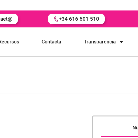
naet@
+34 616 601 510
Recursos
Contacta
Transparencia
Nu