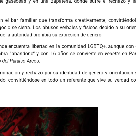
de gaseosas y en una zapatería, donde sufre el rechazo y 
en el bar familiar que transforma creativamente, convirtiéndo
gocio se cierra. Los abusos verbales y físicos debido a su orie
ue la autoridad prohibía su expresión de género.
donde encuentra libertad en la comunidad LGBTQ+, aunque con 
labra “abandono” y con 16 años se convierte en
vedette
en Par
 del Paraíso
Arcos.
riminación y rechazo por su identidad de género y orientación 
ndo, convirtiéndose en todo un referente que vive su verdad 