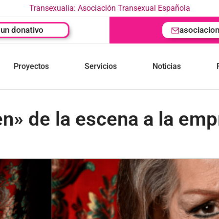
Transexualia: Asociación Transexual Española
un donativo
asociacio
Proyectos
Servicios
Noticias
en» de la escena a la em