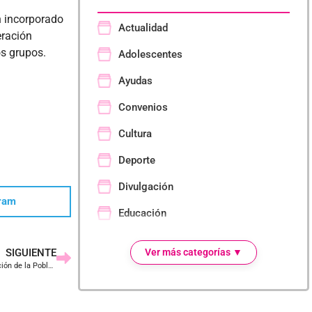
n incorporado
Actualidad
eración
s grupos.
Adolescentes
Ayudas
Convenios
Cultura
Deporte
Divulgación
ram
Educación
Empresa
SIGUIENTE
Ver más categorías ▼
Eventos
Proyecto TRANXPASANDO PERJUICIOS VISIBILIZANDO REALIDADES: Integración de la Población Transexual en la Sociedad Madrileña
Formación