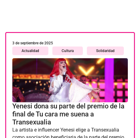
Información
Institucional
Laboral
Legal
3 de septiembre de 2025
LGTBIfobia
Actualidad
Cultura
Solidaridad
Niños transgéneros
Política
Premios
Proyectos
Yenesi dona su parte del premio de la
Salud
final de Tu cara me suena a
Sin categoría
Transexualia
La artista e influencer Yenesi elige a Transexualia
Sociedad
como asociación beneficiaria de la parte del premio