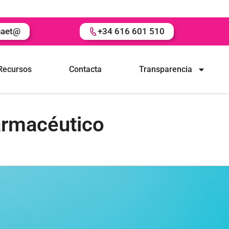
naet@
+34 616 601 510
Recursos
Contacta
Transparencia
farmacéutico