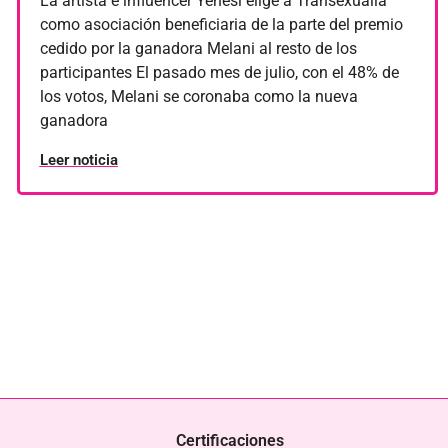
La artista e influencer Yenesi elige a Transexualia
Sociedad
como asociación beneficiaria de la parte del premio
cedido por la ganadora Melani al resto de los
Solidaridad
participantes El pasado mes de julio, con el 48% de
Uncategorized
los votos, Melani se coronaba como la nueva
ganadora
Leer noticia
Certificaciones