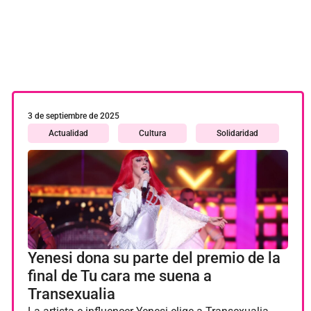
Formación
Información
Institucional
Laboral
Legal
3 de septiembre de 2025
Actualidad
Cultura
Solidaridad
LGTBIfobia
Niños transgéneros
Política
Premios
Proyectos
Yenesi dona su parte del premio de la
Salud
final de Tu cara me suena a
Transexualia
Sin categoría