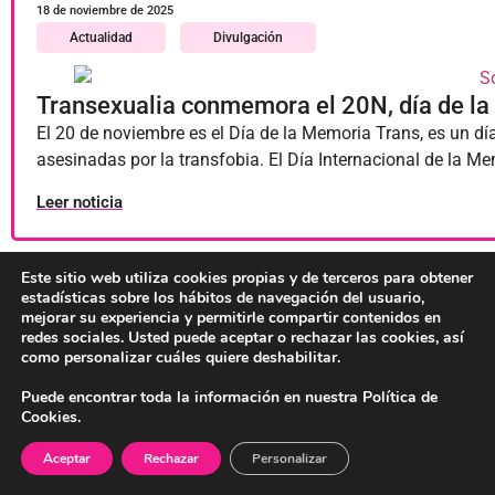
18 de noviembre de 2025
Actualidad
Divulgación
Transexualia conmemora el 20N, día de l
El 20 de noviembre es el Día de la Memoria Trans, es un dí
asesinadas por la transfobia. El Día Internacional de la M
Leer noticia
Este sitio web utiliza cookies propias y de terceros para obtener
estadísticas sobre los hábitos de navegación del usuario,
mejorar su experiencia y permitirle compartir contenidos en
7 de noviembre de 2025
redes sociales. Usted puede aceptar o rechazar las cookies, así
Actualidad
Ayudas
Formación
como personalizar cuáles quiere deshabilitar.
Puede encontrar toda la información en nuestra Política de
Comienzan las dinámicas para la empleabil
Cookies.
Con el mes de noviembre comienzan las dinámicas formati
Aceptar
Rechazar
Personalizar
atención integral para la inserción social y laboral de la