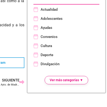
, así como a la
Actualidad
Adolescentes
acidad y a los
Ayudas
Convenios
Cultura
Deporte
ram
Divulgación
Educación
SIGUIENTE
Ver más categorías ▼
Empresa
Regresan los cursos de reinvención profesional dirigidos a personas trans del Ayto. de Madrid y Transexualia
Eventos
Formación