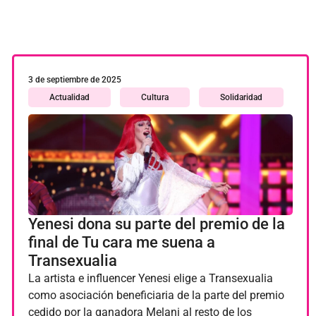
Información
Institucional
Laboral
3 de septiembre de 2025
Legal
Actualidad
Cultura
Solidaridad
LGTBIfobia
Niños transgéneros
Política
Premios
Proyectos
Yenesi dona su parte del premio de la
final de Tu cara me suena a
Salud
Transexualia
Sin categoría
La artista e influencer Yenesi elige a Transexualia
como asociación beneficiaria de la parte del premio
Sociedad
cedido por la ganadora Melani al resto de los