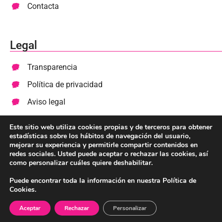
Contacta
Legal
Transparencia
Política de privacidad
Aviso legal
Cookies
Este sitio web utiliza cookies propias y de terceros para obtener
estadísticas sobre los hábitos de navegación del usuario,
mejorar su experiencia y permitirle compartir contenidos en
Colabora
redes sociales. Usted puede aceptar o rechazar las cookies, así
como personalizar cuáles quiere deshabilitar.
Haz un donativo
Puede encontrar toda la información en nuestra Política de
Cookies.
Diseñado y desarrollado por Web Site Story 💕
Aceptar
Rechazar
Personalizar