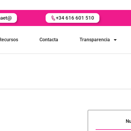
naet@
+34 616 601 510
Recursos
Contacta
Transparencia
Nu