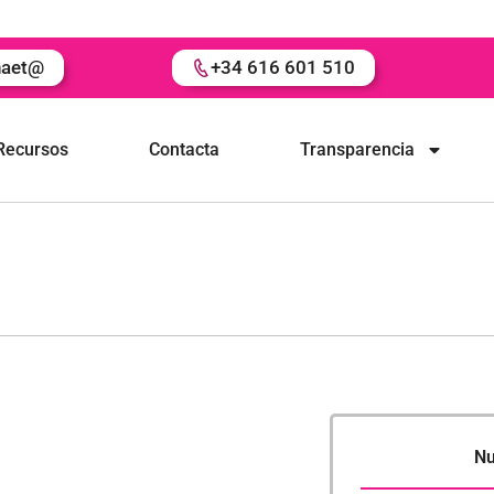
naet@
+34 616 601 510
Recursos
Contacta
Transparencia
Nu