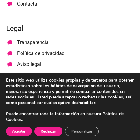
Contacta
Legal
Transparencia
Política de privacidad
Aviso legal
Cookies
Este sitio web utiliza cookies propias y de terceros para obtener
estadísticas sobre los hábitos de navegación del usuario,
mejorar su experiencia y permitirle compartir contenidos en
Colabora
redes sociales. Usted puede aceptar o rechazar las cookies, así
como personalizar cuáles quiere deshabilitar.
Haz un donativo
Puede encontrar toda la información en nuestra Política de
Cookies.
Diseñado y desarrollado por Web Site Story 💕
Aceptar
Rechazar
Personalizar